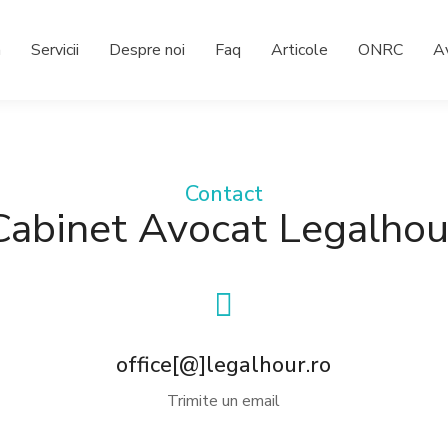
a
Servicii
Despre noi
Faq
Articole
ONRC
A
Contact
Cabinet Avocat Legalhou
office[@]legalhour.ro
Trimite un email